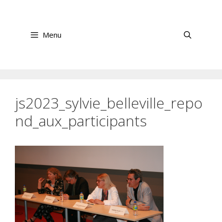
Aller
au
contenu
Menu
js2023_sylvie_belleville_repo
nd_aux_participants